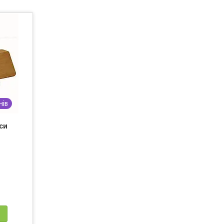
нів
си