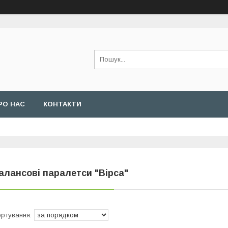
РО НАС
КОНТАКТИ
алансові паралетси "Вірса"