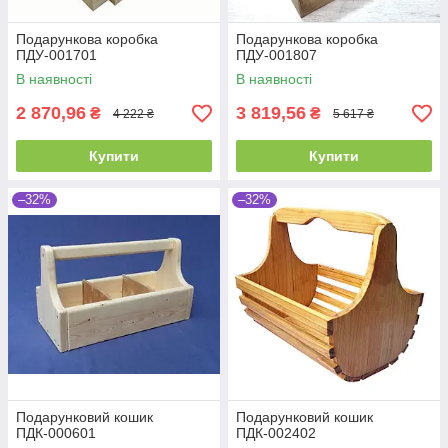
Подарункова коробка
Подарункова коробка
ПДУ-001701
ПДУ-001807
В наявності
В наявності
2 870,96
3 819,56
₴
₴
4 222 ₴
5 617 ₴
Купити
Купити
–32%
–32%
Подарунковий кошик
Подарунковий кошик
ПДК-000601
ПДК-002402