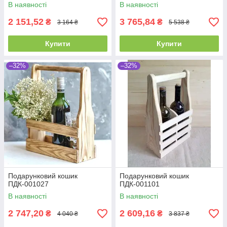
В наявності
В наявності
2 151,52
3 765,84
₴
₴
3 164 ₴
5 538 ₴
Купити
Купити
–32%
–32%
Подарунковий кошик
Подарунковий кошик
ПДК-001027
ПДК-001101
В наявності
В наявності
2 747,20
2 609,16
₴
₴
4 040 ₴
3 837 ₴