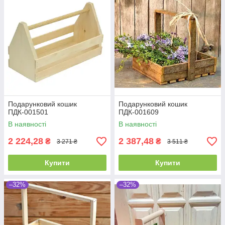
Подарунковий кошик
Подарунковий кошик
ПДК-001501
ПДК-001609
В наявності
В наявності
2 224,28
2 387,48
₴
₴
3 271 ₴
3 511 ₴
Купити
Купити
–32%
–32%