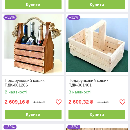
Купити
Купити
–32%
–32%
Подарунковий кошик
Подарунковий кошик
ПДК-001206
ПДК-001401
В наявності
В наявності
2 609,16
2 600,32
₴
₴
3 837 ₴
3 824 ₴
Купити
Купити
–32%
–32%