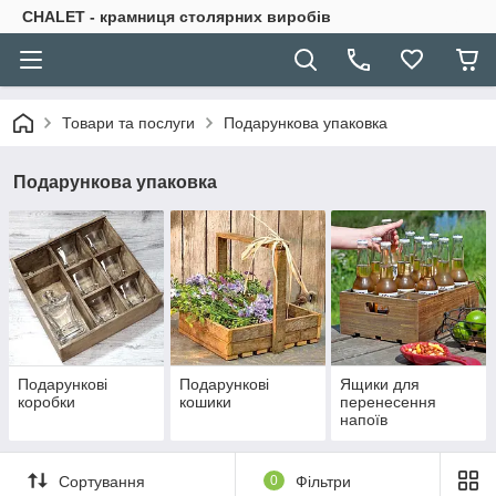
CHALET - крамниця столярних виробів
Товари та послуги
Подарункова упаковка
Подарункова упаковка
Подарункові
Подарункові
Ящики для
коробки
кошики
перенесення
напоїв
Сортування
0
Фільтри