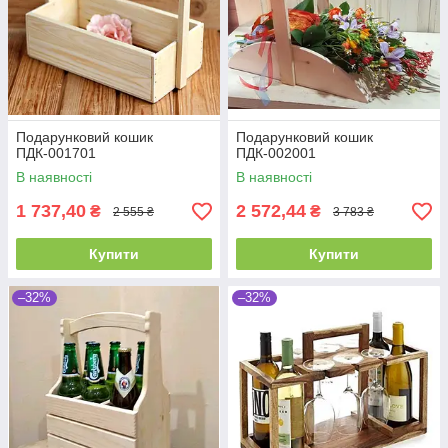
Подарунковий кошик
Подарунковий кошик
ПДК-001701
ПДК-002001
В наявності
В наявності
1 737,40
2 572,44
₴
₴
2 555 ₴
3 783 ₴
Купити
Купити
–32%
–32%