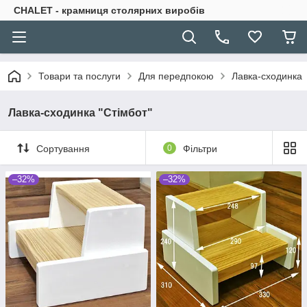
CHALET - крамниця столярних виробів
Товари та послуги
Для передпокою
Лавка-сходинка
Лавка-сходинка "Стімбот"
Сортування
0
Фільтри
–32%
–32%