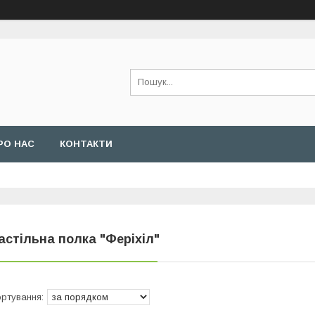
РО НАС
КОНТАКТИ
астільна полка "Феріхіл"