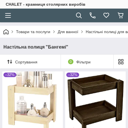
CHALET - крамниця столярних виробів
Товари та послуги
Для ванної
Настільні полиці для 
Настільна полиця "Бангемі"
Сортування
0
Фільтри
–32%
–32%