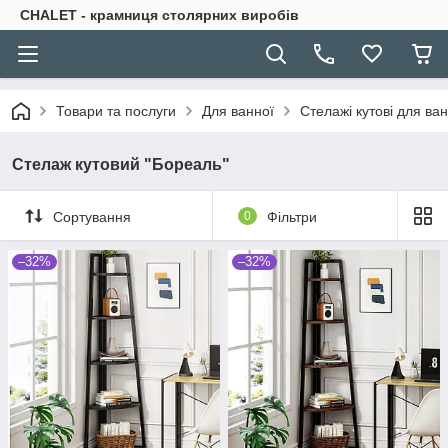
CHALET - крамниця столярних виробів
Товари та послуги
Для ванної
Стелажі кутові для ван
Стелаж кутовий "Бореаль"
Сортування
0
Фільтри
–32%
–32%