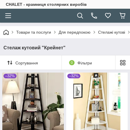
CHALET - крамниця столярних виробів
Товари та послуги
Для передпокою
Стелажі кутові
Стелаж кутовий "Крейнет"
Сортування
0
Фільтри
–32%
–32%