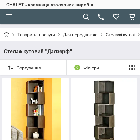
CHALET - крамниця столярних виробів
Товари та послуги
Для передпокою
Стелажі кутові
Стелаж кутовий "Далзерф"
Сортування
0
Фільтри