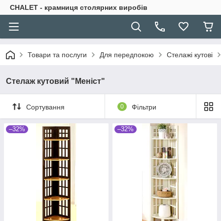
CHALET - крамниця столярних виробів
Товари та послуги
Для передпокою
Стелажі кутові
Стелаж кутовий "Меніст"
Сортування
0
Фільтри
–32%
–32%