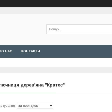
РО НАС
КОНТАКТИ
лючниця дерев'яна "Кратес"