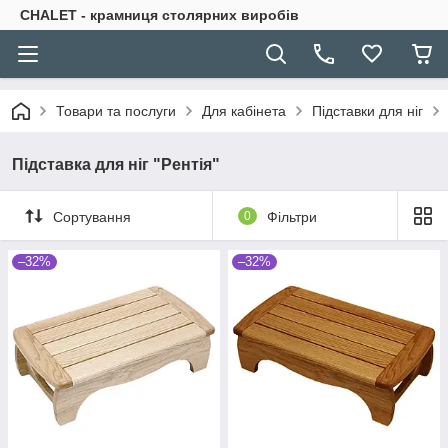
CHALET - крамниця столярних виробів
Товари та послуги
Для кабінета
Підставки для ніг
Підставка для ніг "Рентія"
Сортування
0
Фільтри
–32%
–32%