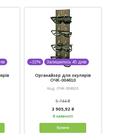
нів
–32%
Залишилось 45 днів
ярів
Органайзер для окулярів
ОЧК-004610
ОЧК-004610
5 744 ₴
3 905,92 ₴
В наявності
Купити