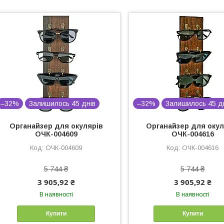
–32%
Залишилось 45 днів
–32%
Залишилось 45 д
Органайзер для окулярів
Органайзер для окул
ОЧК-004609
ОЧК-004616
ОЧК-004609
ОЧК-004616
5 744 ₴
5 744 ₴
3 905,92 ₴
3 905,92 ₴
В наявності
В наявності
Купити
Купити