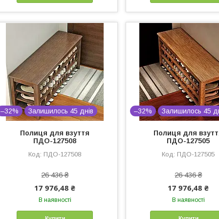
–32%
Залишилось 45 днів
–32%
Залишилось 45 д
Полиця для взуття
Полиця для взут
ПДО-127508
ПДО-127505
ПДО-127508
ПДО-127505
26 436 ₴
26 436 ₴
17 976,48 ₴
17 976,48 ₴
В наявності
В наявності
Купити
Купити