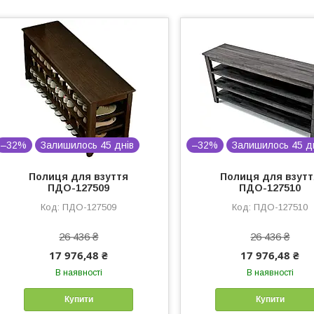
–32%
Залишилось 45 днів
–32%
Залишилось 45 д
Полиця для взуття
Полиця для взут
ПДО-127509
ПДО-127510
ПДО-127509
ПДО-127510
26 436 ₴
26 436 ₴
17 976,48 ₴
17 976,48 ₴
В наявності
В наявності
Купити
Купити