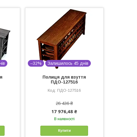
нів
–32%
Залишилось 45 днів
тя
Полиця для взуття
ПДО-127516
ПДО-127516
26 436 ₴
17 976,48 ₴
В наявності
Купити