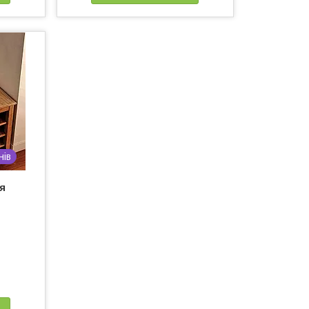
нів
тя