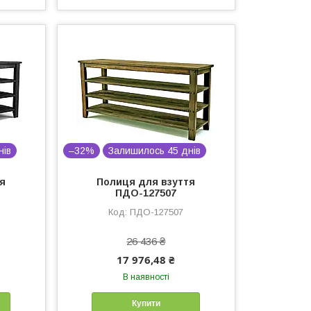
нів
–32%
Залишилось 45 днів
тя
Полиця для взуття
ПДО-127507
ПДО-127507
26 436 ₴
17 976,48 ₴
В наявності
Купити