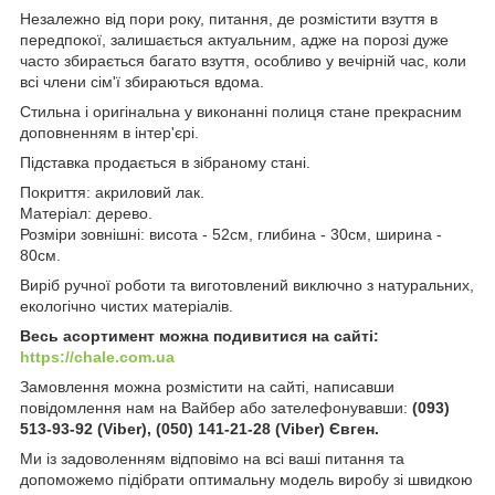
Незалежно від пори року, питання, де розмістити взуття в
передпокої, залишається актуальним, адже на порозі дуже
часто збирається багато взуття, особливо у вечірній час, коли
всі члени сім'ї збираються вдома.
Стильна і оригінальна у виконанні полиця стане прекрасним
доповненням в інтер'єрі.
Підставка продається в зібраному стані.
Покриття: акриловий лак.
Матеріал: дерево.
Розміри зовнішні: висота - 52см, глибина - 30см, ширина -
80см.
Виріб ручної роботи та виготовлений виключно з натуральних,
екологічно чистих матеріалів.
Весь асортимент можна подивитися на сайті:
https://chale.com.ua
Замовлення можна розмістити на сайті, написавши
повідомлення нам на Вайбер або зателефонувавши:
(093)
513-93-92 (Viber), (050) 141-21-28 (Viber) Євген.
Ми із задоволенням відповімо на всі ваші питання та
допоможемо підібрати оптимальну модель виробу зі швидкою