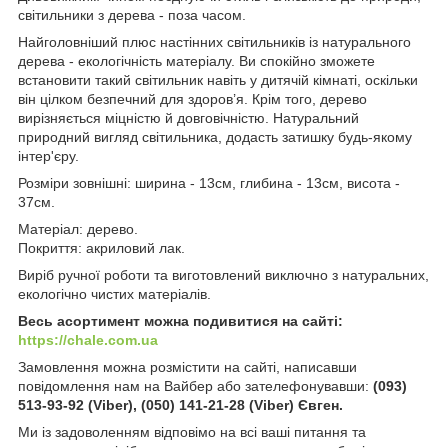
світильники з дерева - поза часом.
Найголовніший плюс настінних світильників із натурального
дерева - екологічність матеріалу. Ви спокійно зможете
встановити такий світильник навіть у дитячій кімнаті, оскільки
він цілком безпечний для здоров’я. Крім того, дерево
вирізняється міцністю й довговічністю. Натуральний
природний вигляд світильника, додасть затишку будь-якому
інтер'єру.
Розміри зовнішні: ширина - 13см, глибина - 13см, висота -
37см.
Матеріал: дерево.
Покриття: акриловий лак.
Виріб ручної роботи та виготовлений виключно з натуральних,
екологічно чистих матеріалів.
Весь асортимент можна подивитися на сайті:
https://chale.com.ua
Замовлення можна розмістити на сайті, написавши
повідомлення нам на Вайбер або зателефонувавши:
(093)
513-93-92 (Viber), (050) 141-21-28 (Viber) Євген.
Ми із задоволенням відповімо на всі ваші питання та