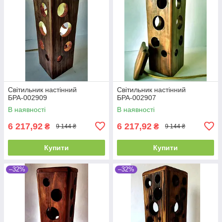
Світильник настінний
Світильник настінний
БРА-002909
БРА-002907
В наявності
В наявності
6 217,92
6 217,92
₴
₴
9 144 ₴
9 144 ₴
Купити
Купити
–32%
–32%