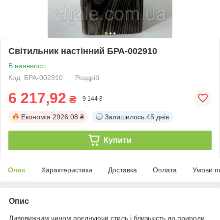
Світильник настінний БРА-002910
В наявності
Код: БРА-002910
Роздріб
6 217,92
₴
9 144 ₴
Економія
2926.08 ₴
Залишилось
45 днів
Купити
Опис
Характеристики
Доставка
Оплата
Умови п
Опис
Дивовижним чином поєднуючи стиль і близькість до природи,