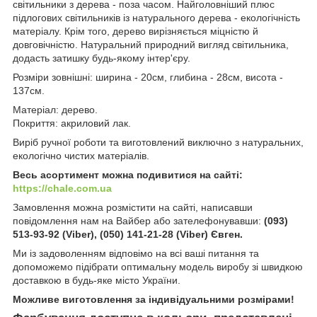
світильники з дерева - поза часом. Найголовніший плюс
підлогових світильників із натурального дерева - екологічність
матеріалу. Крім того, дерево вирізняється міцністю й
довговічністю. Натуральний природний вигляд світильника,
додасть затишку будь-якому інтер'єру.
Розміри зовнішні: ширина - 20см, глибина - 28см, висота -
137см.
Матеріал: дерево.
Покриття: акриловий лак.
Виріб ручної роботи та виготовлений виключно з натуральних,
екологічно чистих матеріалів.
Весь асортимент можна подивитися на сайті:
https://chale.com.ua
Замовлення можна розмістити на сайті, написавши
повідомлення нам на Вайбер або зателефонувавши:
(093)
513-93-92 (Viber), (050) 141-21-28 (Viber) Євген.
Ми із задоволенням відповімо на всі ваші питання та
допоможемо підібрати оптимальну модель виробу зі швидкою
доставкою в будь-яке місто України.
Можливе виготовлення за індивідуальними розмірами!