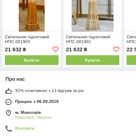
Світильник підлоговий
Світильник підлоговий
Світ
НПС-001903
НПС-001901
НПС
21 632
21 632
22 
₴
₴
Купити
Купити
Про нас
92% позитивних з 13 відгуків за рік
Працює з 06.09.2019
м. Миколаїв
Миколаїв, Україна
Контакти