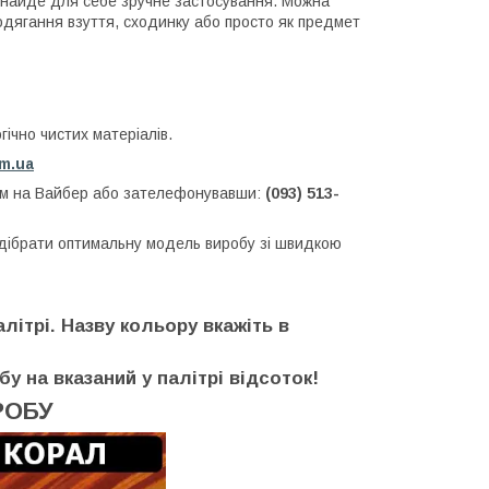
н знайде для себе зручне застосування. Можна
 одягання взуття, сходинку або просто як предмет
ічно чистих матеріалів.
om.ua
нам на Вайбер або зателефонувавши:
(093) 513-
ідібрати оптимальну модель виробу зі швидкою
літрі. Назву кольору вкажіть в
бу на вказаний у палітрі відсоток!
РОБУ