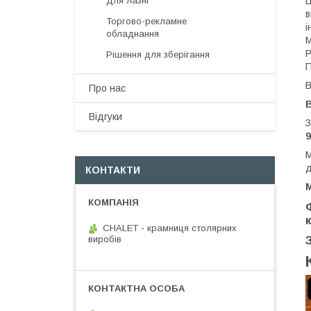
Ц
Для лазні
в
Торгово-рекламне
і
обладнання
М
Р
Рішення для зберігання
П
В
Про нас
Відгуки
З
9
М
д
КОНТАКТИ
CHALET - крамниця столярних
виробів