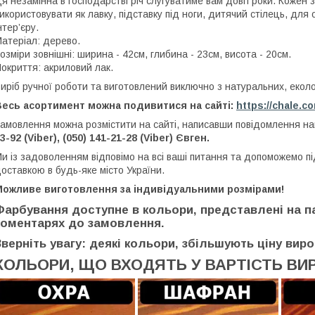
я незамінна в господарстві річ слугуватиме вам довгі роки. Коже
икористовувати як лавку, підставку під ноги, дитячий стілець, для
нтер’єру.
атеріал: дерево.
озміри зовнішні: ширина - 42см, глибина - 23см, висота - 20см.
окриття: акриловий лак.
иріб ручної роботи та виготовлений виключно з натуральних, еколог
Весь асортимент можна подивитися на сайті:
https://chale.c
амовлення можна розмістити на сайті, написавши повідомлення 
3-92 (Viber), (050) 141-21-28 (Viber) Євген.
и із задоволенням відповімо на всі ваші питання та допоможемо п
оставкою в будь-яке місто України.
Можливе виготовлення за індивідуальними розмірами!
Фарбування доступне в кольори, представлені на па
коментарях до замовлення.
Зверніть увагу: деякі кольори, збільшують ціну виро
КОЛЬОРИ, ЩО ВХОДЯТЬ У ВАРТІСТЬ ВИ