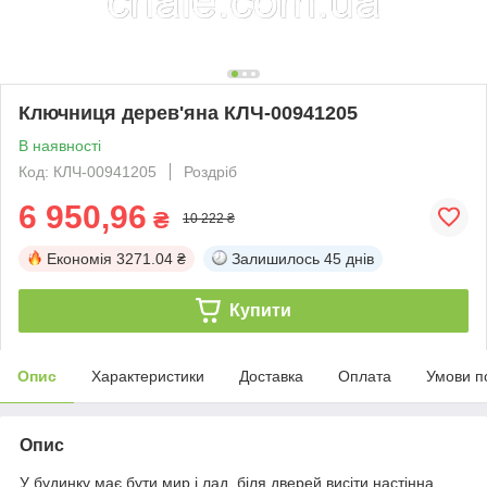
Ключниця дерев'яна КЛЧ-00941205
В наявності
Код: КЛЧ-00941205
Роздріб
6 950,96
₴
10 222 ₴
Економія
3271.04 ₴
Залишилось
45 днів
Купити
Опис
Характеристики
Доставка
Оплата
Умови п
Опис
У будинку має бути мир і лад, біля дверей висіти настінна