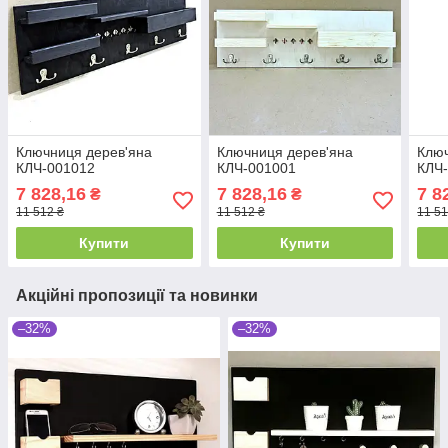
Ключниця дерев'яна
Ключниця дерев'яна
Ключ
КЛЧ-001012
КЛЧ-001001
КЛЧ
7 828,16
7 828,16
7 8
₴
₴
11 512 ₴
11 512 ₴
11 51
Купити
Купити
Акційні пропозиції та новинки
–32%
–32%