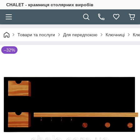
CHALET - крамниця столярних виробів
Товари та послуги
Для передпокою
Ключниці
Клю
–32%