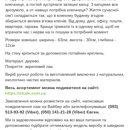
ключниця, а гостей зустрічати затишні капці. З капцями все
зрозуміло, а от навіщо потрібна ключниця? Життя сучасної
сім'ї складається так, що в кожному будинку згодом
збирається велика в’язка ключів. Від дому, дачі, офісу, пошти,
квартири, гаража. Краще тримати їх в одному місці, щоб не
втрачати час і нерви на їх пошуки в потрібний момент.
Розміри зовнішні: ширина - 63см, висота - 30см, глибина -
12см.
На стіну кріпиться за допомогою потайних кріплень.
Матеріал: дерево.
Покриття: акриловий лак.
Виріб ручної роботи та виготовлений виключно з натуральних,
екологічно чистих матеріалів.
Весь асортимент можна подивитися на сайті:
https://chale.com.ua
Замовлення можна розмістити на сайті, написавши
повідомлення нам на Вайбер або зателефонувавши:
(093)
513-93-92 (Viber), (050) 141-21-28 (Viber) Євген.
Ми із задоволенням відповімо на всі ваші питання та
допоможемо підібрати оптимальну модель виробу зі швидкою