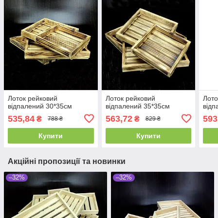
Лоток рейковий
Лоток рейковий
Лото
відпалений 30*35см
відпалений 35*35см
відп
535,84
563,72
593
₴
₴
788 ₴
829 ₴
Купити
Купити
Акційні пропозиції та новинки
–32%
–32%