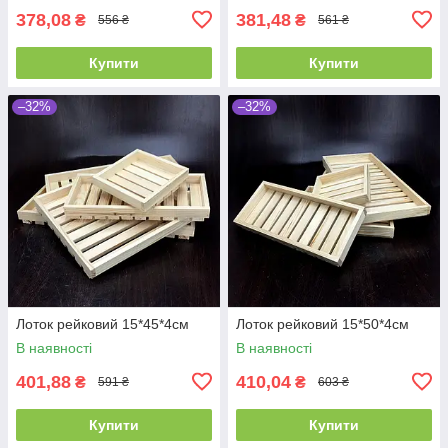
378,08
381,48
₴
₴
556 ₴
561 ₴
Купити
Купити
–32%
–32%
Лоток рейковий 15*45*4см
Лоток рейковий 15*50*4см
В наявності
В наявності
401,88
410,04
₴
₴
591 ₴
603 ₴
Купити
Купити