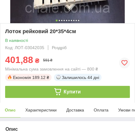
Лоток рейковий 20*35*4см
В наявності
Код: ЛОТ-03042035
Роздріб
401,88
₴
591 ₴
Мінімальна сума замовлення на сайті — 800 ₴
Економія
189.12 ₴
Залишилось
44 дні
Купити
Опис
Характеристики
Доставка
Оплата
Умови п
Опис