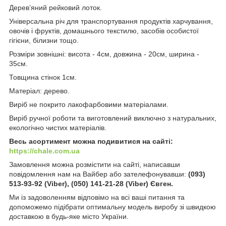
Дерев’яний рейковий лоток.
Універсальна річ для транспортування продуктів харчування,
овочів і фруктів, домашнього текстилю, засобів особистої
гігієни, білизни тощо.
Розміри зовнішні: висота - 4см, довжина - 20см, ширина -
35см.
Товщина стінок 1см.
Матеріал: дерево.
Виріб не покрито лакофарбовими матеріалами.
Виріб ручної роботи та виготовлений виключно з натуральних,
екологічно чистих матеріалів.
Весь асортимент можна подивитися на сайті:
https://chale.com.ua
Замовлення можна розмістити на сайті, написавши
повідомлення нам на Вайбер або зателефонувавши:
(093)
513-93-92 (Viber), (050) 141-21-28 (Viber) Євген.
Ми із задоволенням відповімо на всі ваші питання та
допоможемо підібрати оптимальну модель виробу зі швидкою
доставкою в будь-яке місто України.