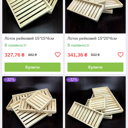
Лоток рейковий 15*15*4см
Лоток рейковий 15*20*4см
В наявності
В наявності
327,76
341,36
₴
₴
482 ₴
502 ₴
Купити
Купити
–32%
–32%