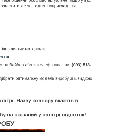
. Таке рішення особливо актуальне, якщо у вас
розмістити де завгодно, наприклад, під
ічно чистих матеріалів.
om.ua
нам на Вайбер або зателефонувавши:
(093) 513-
ідібрати оптимальну модель виробу зі швидкою
літрі. Назву кольору вкажіть в
бу на вказаний у палітрі відсоток!
РОБУ