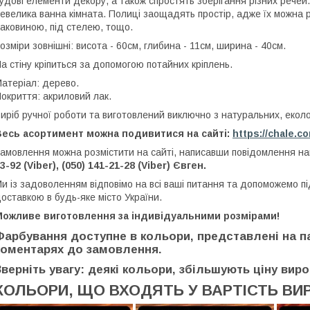
удові елементи декору, а також спростять зберігання різних речей
евелика ванна кімната. Полиці заощадять простір, адже їх можна 
аковиною, під стелею, тощо.
озміри зовнішні: висота - 60см, глибина - 11см, ширина - 40см.
а стіну кріпиться за допомогою потайних кріплень.
атеріал: дерево.
окриття: акриловий лак.
иріб ручної роботи та виготовлений виключно з натуральних, еколог
Весь асортимент можна подивитися на сайті:
https://chale.c
амовлення можна розмістити на сайті, написавши повідомлення 
3-92 (Viber), (050) 141-21-28 (Viber) Євген.
и із задоволенням відповімо на всі ваші питання та допоможемо п
оставкою в будь-яке місто України.
Можливе виготовлення за індивідуальними розмірами!
Фарбування доступне в кольори, представлені на па
коментарях до замовлення.
Зверніть увагу: деякі кольори, збільшують ціну виро
КОЛЬОРИ, ЩО ВХОДЯТЬ У ВАРТІСТЬ ВИ