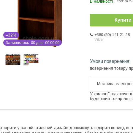
В наявності
Код:
ВНП
Купити
+380 (50) 141-21-28
–32%
Viber
Залишилось
0
0
днів
0
0
0
0
0
0
повернення товару п
У компанії підключені
будь-який товар не п
творити у ванній стильний дизайн допоможуть відкриті полиці, во