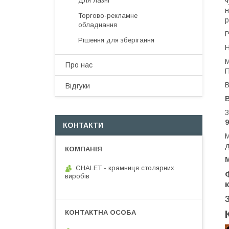
ч
Для лазні
н
Торгово-рекламне
р
обладнання
Р
Рішення для зберігання
Н
М
Про нас
П
В
Відгуки
З
9
КОНТАКТИ
М
д
CHALET - крамниця столярних
виробів