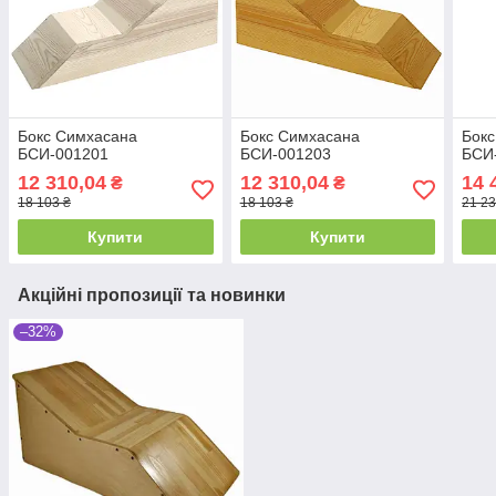
Бокс Симхасана
Бокс Симхасана
Бок
БСИ-001201
БСИ-001203
БСИ
12 310,04
12 310,04
14 
₴
₴
18 103 ₴
18 103 ₴
21 23
Купити
Купити
Акційні пропозиції та новинки
–32%