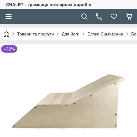
CHALET - крамниця столярних виробів
Товари та послуги
Для йоги
Блоки Симхасана
Бо
–32%