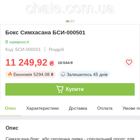
Бокс Симхасана БСИ-000501
В наявності
Код: БСИ-000501
Роздріб
11 249,92
₴
16 544 ₴
Економія
5294.08 ₴
Залишилось
45 днів
Купити
Опис
Характеристики
Доставка
Оплата
Умови п
Опис
Симхасана-бокс, або сердечна лавка - спеціальний пропс для