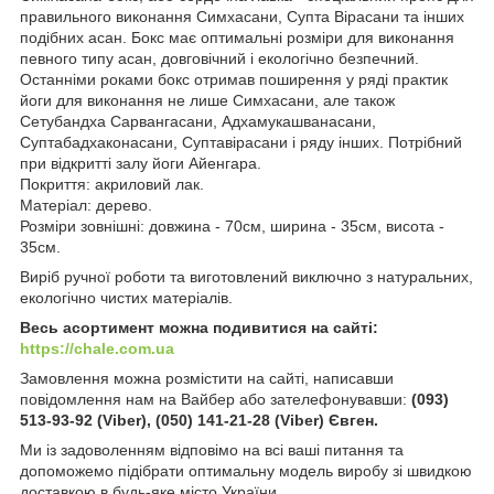
правильного виконання Симхасани, Супта Вірасани та інших
подібних асан. Бокс має оптимальні розміри для виконання
певного типу асан, довговічний і екологічно безпечний.
Останніми роками бокс отримав поширення у ряді практик
йоги для виконання не лише Симхасани, але також
Сетубандха Сарвангасани, Адхамукашванасани,
Суптабадхаконасани, Суптавірасани і ряду інших. Потрібний
при відкритті залу йоги Айенгара.
Покриття: акриловий лак.
Матеріал: дерево.
Розміри зовнішні: довжина - 70см, ширина - 35см, висота -
35см.
Виріб ручної роботи та виготовлений виключно з натуральних,
екологічно чистих матеріалів.
Весь асортимент можна подивитися на сайті:
https://chale.com.ua
Замовлення можна розмістити на сайті, написавши
повідомлення нам на Вайбер або зателефонувавши:
(093)
513-93-92 (Viber), (050) 141-21-28 (Viber) Євген.
Ми із задоволенням відповімо на всі ваші питання та
допоможемо підібрати оптимальну модель виробу зі швидкою
доставкою в будь-яке місто України.