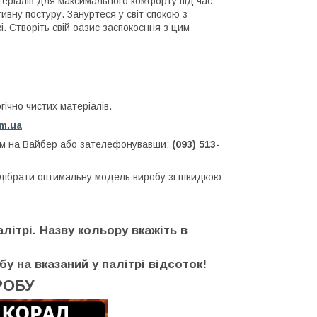
теріалів для максимального комфорту під час
ивну постуру. Зануртеся у світ спокою з
. Створіть свій оазис заспокоєння з цим
ічно чистих матеріалів.
om.ua
нам на Вайбер або зателефонувавши:
(093) 513-
ідібрати оптимальну модель виробу зі швидкою
літрі. Назву кольору вкажіть в
бу на вказаний у палітрі відсоток!
РОБУ