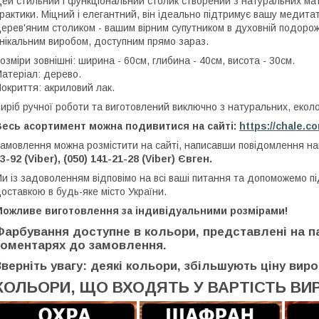
ей стильний і функціональний столик створений з натуральних ма
рактики. Міцний і елегантний, він ідеально підтримує вашу медитат
ерев'яним столиком - вашим вірним супутником в духовній подорожі
нікальним виробом, доступним прямо зараз.
озміри зовнішні: ширина - 60см, глибина - 40см, висота - 30см.
атеріал: дерево.
окриття: акриловий лак.
иріб ручної роботи та виготовлений виключно з натуральних, еколог
Весь асортимент можна подивитися на сайті:
https://chale.c
амовлення можна розмістити на сайті, написавши повідомлення 
3-92 (Viber), (050) 141-21-28 (Viber) Євген.
и із задоволенням відповімо на всі ваші питання та допоможемо п
оставкою в будь-яке місто України.
Можливе виготовлення за індивідуальними розмірами!
Фарбування доступне в кольори, представлені на па
коментарях до замовлення.
Зверніть увагу: деякі кольори, збільшують ціну виро
КОЛЬОРИ, ЩО ВХОДЯТЬ У ВАРТІСТЬ ВИ