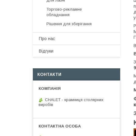
Ц
Для лазні
п
Торгово-рекламне
д
обладнання
у
Рішення для зберігання
Р
М
П
Про нас
В
Відгуки
З
9
КОНТАКТИ
М
д
CHALET - крамниця столярних
виробів