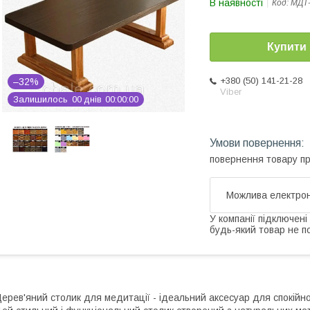
В наявності
Код:
МДТ
Купити
+380 (50) 141-21-28
–32%
Viber
Залишилось
0
0
днів
0
0
0
0
0
0
повернення товару п
У компанії підключені
будь-який товар не п
ерев'яний столик для медитації - ідеальний аксесуар для спокійно