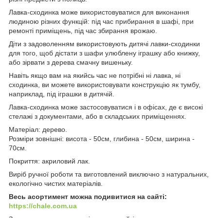
Лавка-сходинка може використовуватися для виконання
людиною різних функцій: під час прибирання в шафі, при
ремонті приміщень, під час збирання врожаю.
Діти з задоволенням використовують дитячі лавки-сходинки
для того, щоб дістати з шафи улюблену іграшку або книжку,
або зірвати з дерева смачну вишеньку.
Навіть якщо вам на якийсь час не потрібні ні лавка, ні
сходинка, ви можете використовувати конструкцію як тумбу,
наприклад, під іграшки в дитячій.
Лавка-сходинка може застосовуватися і в офісах, де є високі
стелажі з документами, або в складських приміщеннях.
Матеріал: дерево.
Розміри зовнішні: висота - 50см, глибина - 50см, ширина -
70см.
Покриття: акриловий лак.
Виріб ручної роботи та виготовлений виключно з натуральних,
екологічно чистих матеріалів.
Весь асортимент можна подивитися на сайті:
https://chale.com.ua