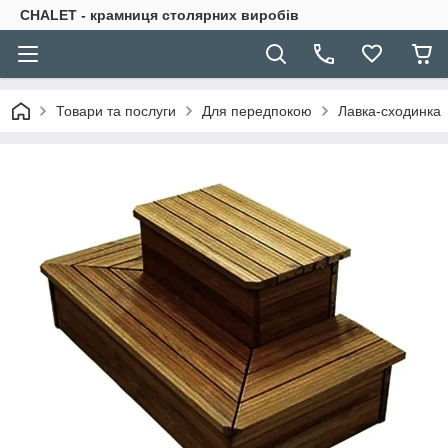
CHALET - крамниця столярних виробів
Товари та послуги
Для передпокою
Лавка-сходинка