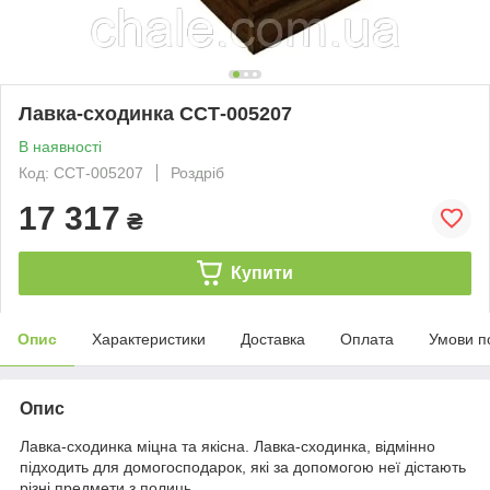
Лавка-сходинка ССТ-005207
В наявності
Код: ССТ-005207
Роздріб
17 317
₴
Купити
Опис
Характеристики
Доставка
Оплата
Умови п
Опис
Лавка-сходинка міцна та якісна. Лавка-сходинка, відмінно
підходить для домогосподарок, які за допомогою неї дістають
різні предмети з полиць.