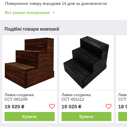
Повернення товару впродовж 14 днів за домовленістю
Всі умови повернення
Подібні товари компанії
Лавка-сходинка
Лавка-сходинка
Лавк
ССТ-001109
ССТ-001112
ССТ
19 020
19 020
18 
₴
₴
Купити
Купити