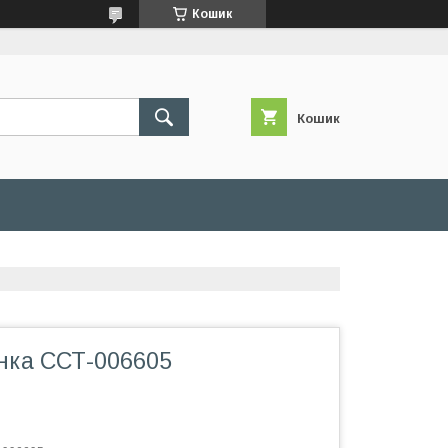
Кошик
Кошик
нка ССТ-006605