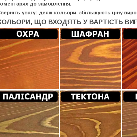
коментарях до замовлення.
Зверніть увагу: деякі кольори, збільшують ціну виро
КОЛЬОРИ, ЩО ВХОДЯТЬ У ВАРТІСТЬ ВИ