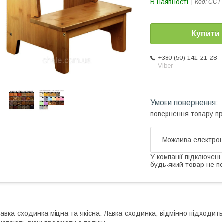
В наявності
Код:
ССТ
Купити
+380 (50) 141-21-28
Viber
повернення товару п
У компанії підключені
будь-який товар не п
авка-сходинка міцна та якісна. Лавка-сходинка, відмінно підходит