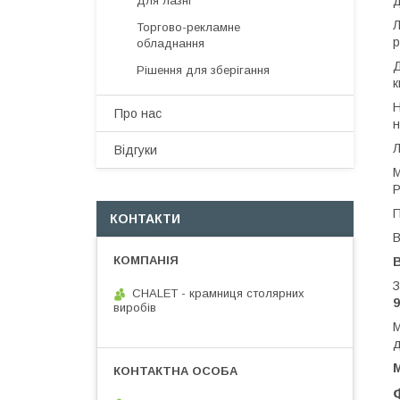
д
Для лазні
Л
Торгово-рекламне
р
обладнання
Д
Рішення для зберігання
к
Н
Про нас
н
Л
Відгуки
М
Р
П
КОНТАКТИ
В
З
CHALET - крамниця столярних
9
виробів
М
д