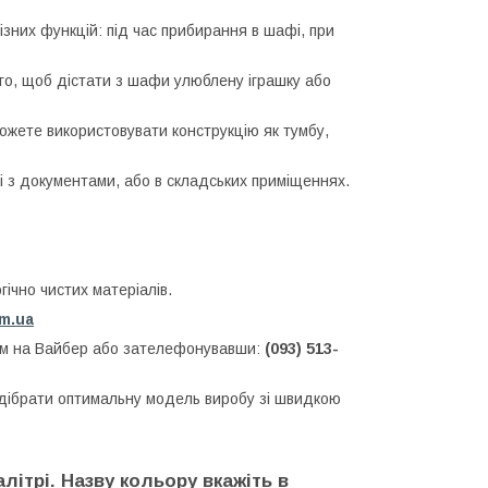
них функцій: під час прибирання в шафі, при
го, щоб дістати з шафи улюблену іграшку або
 можете використовувати конструкцію як тумбу,
жі з документами, або в складських приміщеннях.
ічно чистих матеріалів.
om.ua
нам на Вайбер або зателефонувавши:
(093) 513-
ідібрати оптимальну модель виробу зі швидкою
літрі. Назву кольору вкажіть в