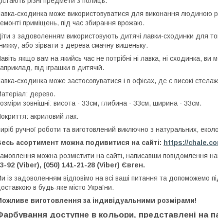
істають різні предмети з полиць.
авка-сходинка може використовуватися для виконання людиною різ
емонті приміщень, під час збирання врожаю.
іти з задоволенням використовують дитячі лавки-сходинки для то
нижку, або зірвати з дерева смачну вишеньку.
авіть якщо вам на якийсь час не потрібні ні лавка, ні сходинка, ви
априклад, під іграшки в дитячій.
авка-сходинка може застосовуватися і в офісах, де є високі стела
атеріал: дерево.
озміри зовнішні: висота - 33см, глибина - 33см, ширина - 33см.
окриття: акриловий лак.
иріб ручної роботи та виготовлений виключно з натуральних, еколог
Весь асортимент можна подивитися на сайті:
https://chale.c
амовлення можна розмістити на сайті, написавши повідомлення 
3-92 (Viber), (050) 141-21-28 (Viber) Євген.
и із задоволенням відповімо на всі ваші питання та допоможемо п
оставкою в будь-яке місто України.
Можливе виготовлення за індивідуальними розмірами!
Фарбування доступне в кольори, представлені на па