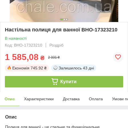
Настільна полиця для ванної ВНО-17323210
В наявності
Код: ВНО-17323210
Роздріб
1 585,08
₴
2 331 ₴
Економія
745.92 ₴
Залишилось
43 дні
Купити
Опис
Характеристики
Доставка
Оплата
Умови п
Опис
Полиця для ванної - це стильне та функціональне