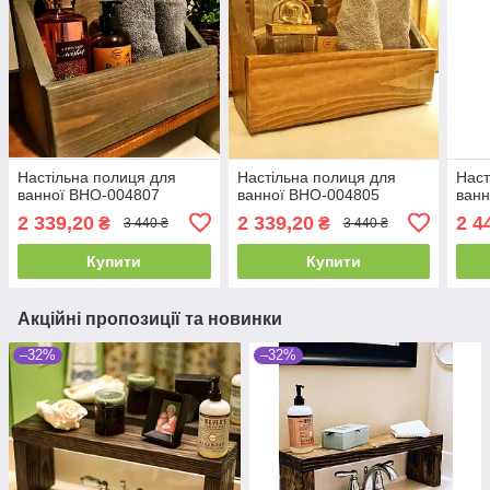
Настільна полиця для
Настільна полиця для
Наст
ванної ВНО-004807
ванної ВНО-004805
ванн
2 339,20
2 339,20
2 4
₴
₴
3 440 ₴
3 440 ₴
Купити
Купити
Акційні пропозиції та новинки
–32%
–32%