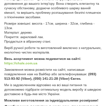
доповнення до вашого інтер'єру. Вона створить елегантну та
сучасну обстановку, додаючи особливого шарму ванній
кімнаті, та вирішить проблему розташування безлічі пляшечок
з гігієнічними засобами.
Розміри зовнішні: висота - 17см, ширина - 32см, глибина -
13см.
Матеріал: дерево.
Покриття: акриловий лак.
Продається в зібраному стані.
Виріб ручної роботи та виготовлений виключно з натуральних,
екологічно чистих матеріалів.
Весь асортимент можна подивитися на сайті:
https://chale.com.ua
Замовлення можна розмістити на сайті, написавши
повідомлення нам на Вайбер або зателефонувавши:
(093)
513-93-92 (Viber), (050) 141-21-28 (Viber) Євген.
Ми із задоволенням відповімо на всі ваші питання та
допоможемо підібрати оптимальну модель виробу зі швидкою
доставкою в будь-яке місто України.
Можливе виготовлення за індивідуальними розмірами!