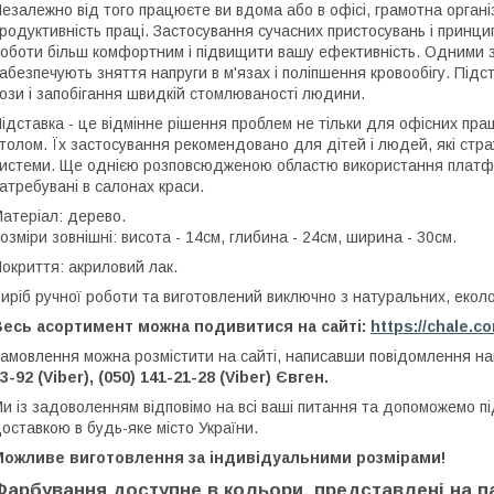
езалежно від того працюєте ви вдома або в офісі, грамотна органі
родуктивність праці. Застосування сучасних пристосувань і принци
оботи більш комфортним і підвищити вашу ефективність. Одними з 
абезпечують зняття напруги в м'язах і поліпшення кровообігу. Під
ози і запобігання швидкій стомлюваності людини.
ідставка - це відмінне рішення проблем не тільки для офісних прац
толом. Їх застосування рекомендовано для дітей і людей, які ст
истеми. Ще однією розповсюдженою областю використання платформ
атребувані в салонах краси.
атеріал: дерево.
озміри зовнішні: висота - 14см, глибина - 24см, ширина - 30см.
окриття: акриловий лак.
иріб ручної роботи та виготовлений виключно з натуральних, еколог
Весь асортимент можна подивитися на сайті:
https://chale.c
амовлення можна розмістити на сайті, написавши повідомлення 
3-92 (Viber), (050) 141-21-28 (Viber) Євген.
и із задоволенням відповімо на всі ваші питання та допоможемо п
оставкою в будь-яке місто України.
Можливе виготовлення за індивідуальними розмірами!
Фарбування доступне в кольори, представлені на па