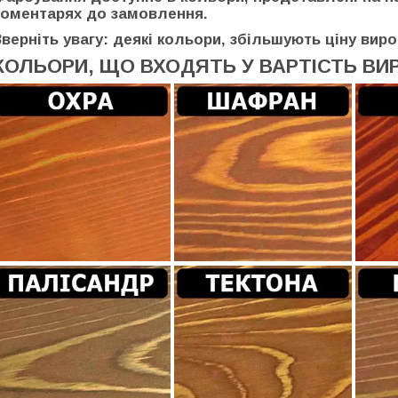
коментарях до замовлення.
Зверніть увагу: деякі кольори, збільшують ціну виро
КОЛЬОРИ, ЩО ВХОДЯТЬ У ВАРТІСТЬ ВИ