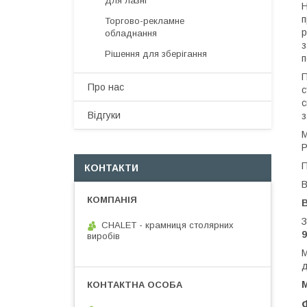
Для лазні
Н
п
Торгово-рекламне
р
обладнання
з
Рішення для зберігання
п
П
Про нас
с
с
Відгуки
з
М
Р
П
КОНТАКТИ
В
З
CHALET - крамниця столярних
9
виробів
М
д