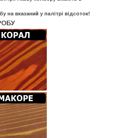
бу на вказаний у палітрі відсоток!
РОБУ