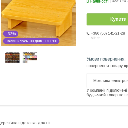
В наявності
Код:
ПНГ
Купити
+380 (50) 141-21-28
–32%
Viber
Залишилось
0
0
днів
0
0
0
0
0
0
повернення товару п
У компанії підключені
будь-який товар не п
ерев'яна підставка для ніг.