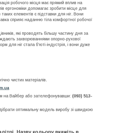
зація робочого місця має прямий вплив на
пів ергономіки допомагає зробити місце для
таких елементів є підставки для ніг. Вони
ставка сприяє наданню тіла комфортної робочої
івників, які проводять більшу частину дня за
раждають захворюваннями опорно-рухової
 для ніг стала б'юті-індустрія, і вони дуже
ічно чистих матеріалів.
om.ua
нам на Вайбер або зателефонувавши:
(093) 513-
ідібрати оптимальну модель виробу зі швидкою
літрі. Назву кольору вкажіть в