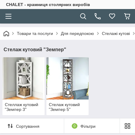
CHALET - крамниця столярних виробів
Товари та послуги
Для передпокою
Стелажі кутові
Стелаж кутовий "Земпер"
Стеллаж кутовий
Стелаж кутовий
"Земпер 3"
"Земпер 5"
Сортування
0
Фільтри