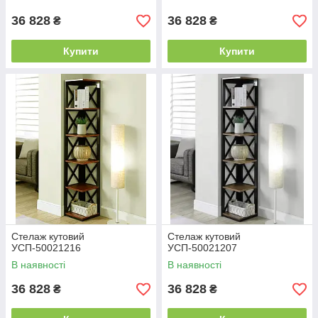
36 828
36 828
₴
₴
Купити
Купити
Стелаж кутовий
Стелаж кутовий
УСП-50021216
УСП-50021207
В наявності
В наявності
36 828
36 828
₴
₴